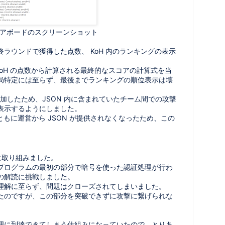
アボードのスクリーンショット
ラウンドで獲得した点数、 KoH 内のランキングの表示
ense/KoH の点数から計算される最終的なスコアの計算式を当
局特定には至らず、最後までランキングの順位表示は壊
が増加したため、JSON 内に含まれていたチーム間での攻撃
表示するようにしました。
ともに運営から JSON が提供されなくなったため、この
。
ss に取り組みました。
で、プログラムの最初の部分で暗号を使った認証処理が行わ
の解読に挑戦しました。
理解に至らず、問題はクローズされてしまいました。
たのですが、この部分を突破できずに攻撃に繋げられな
理に到達できてしまう仕組みになっていたので、とりあ