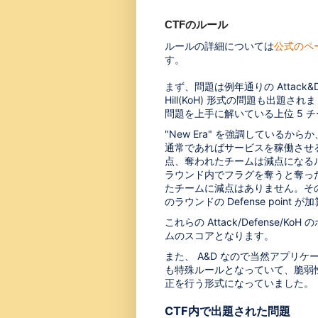
CTFのルール
ルールの詳細については
公式のペ
す。
まず、問題は例年通りの Attack&Def
Hill(KoH) 形式の問題も出題され
問題を上手に解いている上位 5 チーム
"New Era" を強調しているか
通常であればサービスを稼働させる
点、奪われたチームは減点になるルー
ラウンド内でフラグを奪うと奪ったチー
たチームに減点はありません。そ
のラウンドの Defense point
これらの Attack/Defense/
ムのスコアとなります。
また、 A&D なので当然アプリ
も特殊ルールとなっていて、脆弱
正を行う形式になっていました。
CTF内で出題された問題