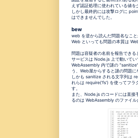
えず認証処理に使われている値を
しかし最終的には攻撃ログに point
はできませんでした。
bew
web を逆から読んだ問題名なこ
Web といっても問題の本質は Web
問題は容疑者の名前を報告できると
サービスは Node.js 上で動いて
WebAssembly 内で謎の "sani
う、Web屋からすると謎の問題に
しかも sanitize される文字列は
れらは require('fs') 
す。
また、Node.js のコードには
るのは WebAssembly のフ