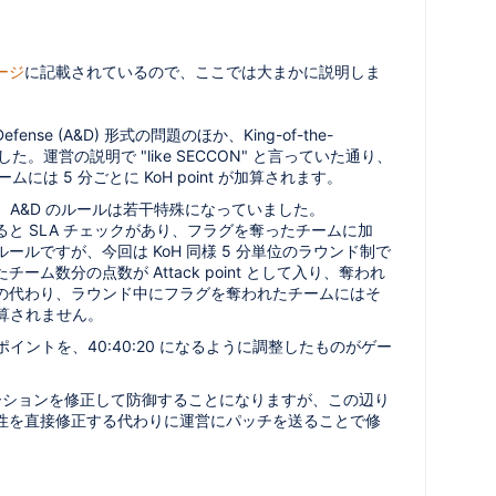
ージ
に記載されているので、ここでは大まかに説明しま
ense (A&D) 形式の問題のほか、King-of-the-
ました。運営の説明で "like SECCON" と言っていた通り、
には 5 分ごとに KoH point が加算されます。
らか、A&D のルールは若干特殊になっていました。
と SLA チェックがあり、フラグを奪ったチームに加
ルですが、今回は KoH 同様 5 分単位のラウンド制で
ム数分の点数が Attack point として入り、奪われ
の代わり、ラウンド中にフラグを奪われたチームにはそ
 が加算されません。
KoH のポイントを、40:40:20 になるように調整したものがゲー
ケーションを修正して防御することになりますが、この辺り
性を直接修正する代わりに運営にパッチを送ることで修