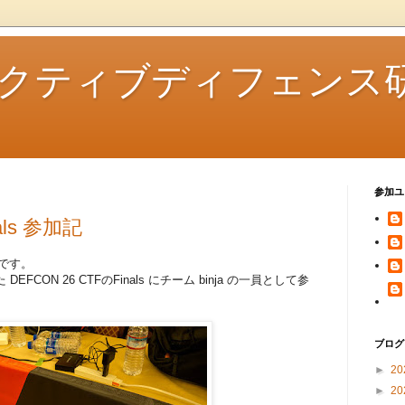
クティブディフェンス
参加ユ
nals 参加記
前田です。
FCON 26 CTFのFinals にチーム binja の一員として参
ブログ
►
20
►
20