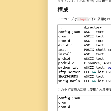
タイトルはこれらの整地(Terra fo
構成
アーカイブは
以下に展開され
.logs
:
           directory

config
.
json
:
 ASCII text

cron
:
        ASCII text

cron
.
d
:
      ASCII text

dir
.
dir
:
     ASCII text

init
:
        POSIX shell s
install
:
     ASCII text

prchid
:
      ASCII text

prchid
.
c
:
    C source
,
 ASCI
python
.
txt
:
  ASCII text
,
w
sftp
-
server
:
 ELF 
64
-
bit LS
SHA256SUMS
:
  ASCII text

xmrig
-
notls
:
 ELF 
64
-
bit LS
この中で実際の活動に使用される重
config
.
json

cron

cron
.
d
