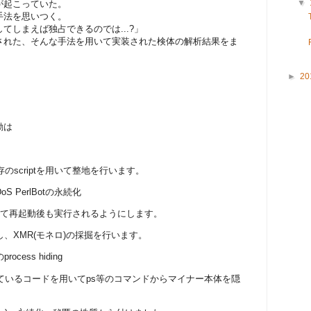
▼
が起こっていた。
手法を思いつく。
てしまえば独占できるのでは...?」
された、そんな手法を用いて実装された検体の解析結果をま
►
20
動は
存のscriptを用いて整地を行います。
S PerlBotの永続化
によって再起動後も実行されるようにします。
し、XMR(モネロ)の採掘を行います。
ocess hiding
されているコードを用いてps等のコマンドからマイナー本体を隠