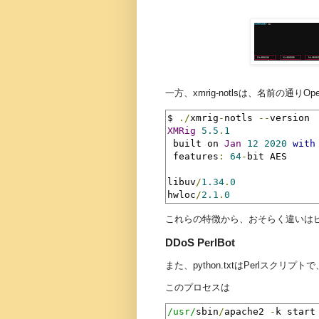
一方、xmrig-notlsは、名前の通り
$ 
./
xmrig
-
notls 
--
XMRig
5.5
.
1
 built on 
Jan
12
2020
with
 features
:
64
-
bit AES

libuv
/
1.34
.
0
hwloc
/
2.1
.
0
これらの特徴から、おそらく違いはビルド
DDoS PerlBot
また、python.txtはPerlスクリプ
このプロセスは
/usr/
sbin
/
apache2 
-
k start