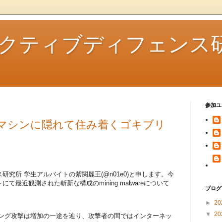
クティブディフェンス
参加ユ
 ~他人のマシンに隠れて住み着くゴキブリ
究所 学生アルバイトの紫関麗王(@n01e0)と申します。今
最近観測された斬新な構成のmining malwareについて
ブログ
►
20
▼
20
ニング攻撃は増加の一途を辿り、攻撃者の間ではインターネッ