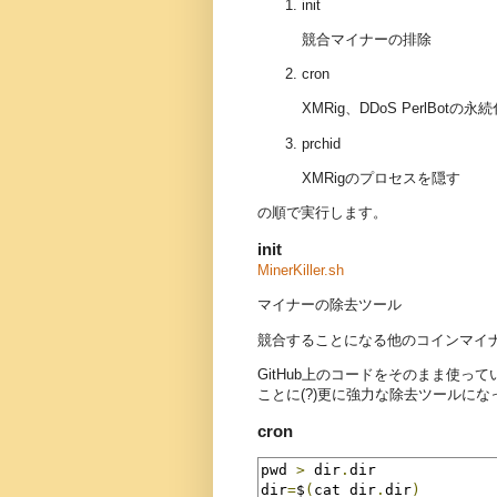
init
競合マイナーの排除
cron
XMRig、DDoS PerlBotの永
prchid
XMRigのプロセスを隠す
の順で実行します。
init
MinerKiller.sh
マイナーの除去ツール
競合することになる他のコインマイ
GitHub上のコードをそのまま使
ことに(?)更に強力な除去ツールにな
cron
pwd 
>
 dir
.
dir

dir
=
$
(
cat dir
.
dir
)