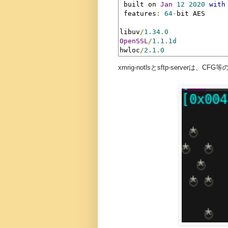
 built on 
Jan
12
2020
with
 features
:
64
-
bit AES

libuv
/
1.34
.
0
OpenSSL
/
1.1
.
1d
hwloc
/
2.1
.
0
xmrig-notlsとsftp-server