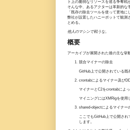
ト上の脆弱なリソースを巡る争奪戦
そんな中、あるアクターは革新的な
「既存の除去ツールを使って更地にし
弊社が設置したハニーポットて観測
とめる。
他人のマシンで戦うな。
概要
アーカイブが展開された後の主な挙
競合マイナーの除去
GitHub上で公開されている既
crontabによるマイナー及びDDo
マイナーとC2をcrontab
マイニングにはXMRigを使用
shared-objectによるマイナーのpr
ここでもGitHub上で公開
します。