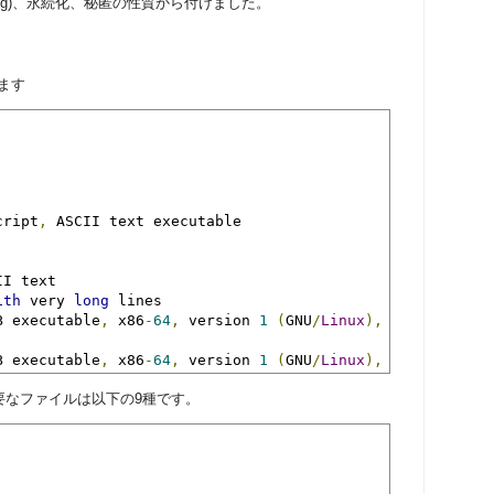
rming)、永続化、秘匿の性質から付けました。
ます
cript
,
 ASCII text executable

I text

ith
 very 
long
 lines

B executable
,
 x86
-
64
,
 version 
1
(
GNU
/
Linux
),
 dynamically
B executable
,
 x86
-
64
,
 version 
1
(
GNU
/
Linux
),
 dynamically
要なファイルは以下の9種です。