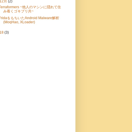
12月
(2)
Terraformers ~他人のマシンに隠れて住
み着くゴキブリ共~
FridaをもちいたAndroid Malware解析
(MoqHao, XLoader)
18
(3)